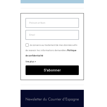
Je consens au traitement de mes données afin
de recevoir les informations demandées.
Politique
de confidentialité
lire plus >
S'abonner