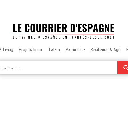
& Living
Projets Immo
Latam
Patrimoine
Résilience & Agri