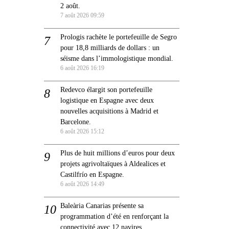
2 août.
7 août 2026 09:59
Prologis rachète le portefeuille de Segro
pour 18,8 milliards de dollars : un
séisme dans l’immologistique mondial.
6 août 2026 16:19
Redevco élargit son portefeuille
logistique en Espagne avec deux
nouvelles acquisitions à Madrid et
Barcelone.
6 août 2026 15:12
Plus de huit millions d’euros pour deux
projets agrivoltaïques à Aldealices et
Castilfrío en Espagne.
6 août 2026 14:49
Baleària Canarias présente sa
programmation d’été en renforçant la
connectivité avec 12 navires.