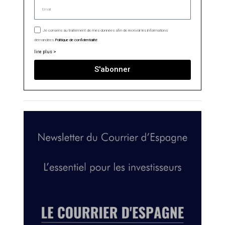
Je consens au traitement de mes données afin de recevoir les informations
demandées.
Politique de confidentialité
lire plus >
S'abonner