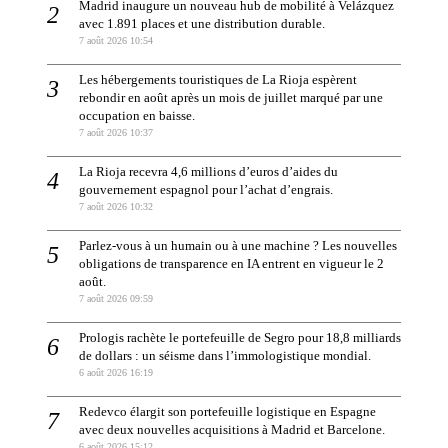
Madrid inaugure un nouveau hub de mobilité à Velázquez
avec 1.891 places et une distribution durable.
7 août 2026 10:54
Les hébergements touristiques de La Rioja espèrent
rebondir en août après un mois de juillet marqué par une
occupation en baisse.
7 août 2026 10:37
La Rioja recevra 4,6 millions d’euros d’aides du
gouvernement espagnol pour l’achat d’engrais.
7 août 2026 10:32
Parlez-vous à un humain ou à une machine ? Les nouvelles
obligations de transparence en IA entrent en vigueur le 2
août.
7 août 2026 09:59
Prologis rachète le portefeuille de Segro pour 18,8 milliards
de dollars : un séisme dans l’immologistique mondial.
6 août 2026 16:19
Redevco élargit son portefeuille logistique en Espagne
avec deux nouvelles acquisitions à Madrid et Barcelone.
6 août 2026 15:12