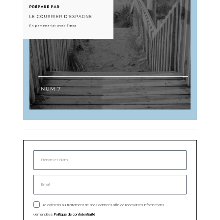
Je consens au traitement de mes données afin de recevoir les informations
demandées.
Politique de confidentialité