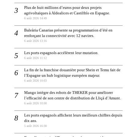
Plus de huit millions d’euros pour deux projets
agrivoltaïques à Aldealices et Castilfrío en Espagne.
6 août 2026 14:49
Baleària Canarias présente sa programmation d’été en
renforçant la connectivité avec 12 navires.
6 août 2026 13:16
Les ports espagnols accélèrent leur mutation.
6 août 2026 11:12
La fin de la franchise douanière pour Shein et Temu fait de
l’Espagne un hub logistique européen majeur.
6 août 2026 10:03
Mango intègre des robots de THEKER pour améliorer
l’efficacité de son centre de distribution de Lliçà d’Amunt.
6 août 2026 10:00
Les ports espagnols affichent leurs meilleurs chiffres depuis
dix ans.
5 août 2026 16:30