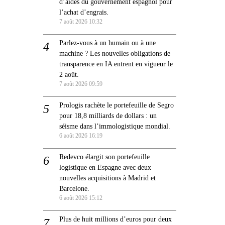
d’aides du gouvernement espagnol pour
l’achat d’engrais.
7 août 2026 10:32
Parlez-vous à un humain ou à une
machine ? Les nouvelles obligations de
transparence en IA entrent en vigueur le
2 août.
7 août 2026 09:59
Prologis rachète le portefeuille de Segro
pour 18,8 milliards de dollars : un
séisme dans l’immologistique mondial.
6 août 2026 16:19
Redevco élargit son portefeuille
logistique en Espagne avec deux
nouvelles acquisitions à Madrid et
Barcelone.
6 août 2026 15:12
Plus de huit millions d’euros pour deux