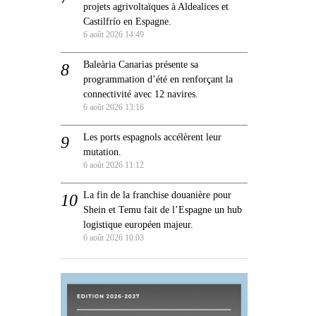
projets agrivoltaïques à Aldealices et
Castilfrío en Espagne.
6 août 2026 14:49
Baleària Canarias présente sa
programmation d’été en renforçant la
connectivité avec 12 navires.
6 août 2026 13:16
Les ports espagnols accélèrent leur
mutation.
6 août 2026 11:12
La fin de la franchise douanière pour
Shein et Temu fait de l’Espagne un hub
logistique européen majeur.
6 août 2026 10:03