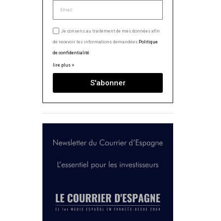
Je consens au traitement de mes données afin
de recevoir les informations demandées.
Politique
de confidentialité
lire plus >
S'abonner