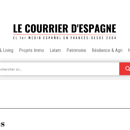
& Living
Projets Immo
Latam
Patrimoine
Résilience & Agri
es