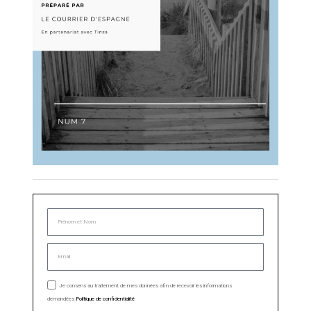
Je consens au traitement de mes données afin de recevoir les informations
demandées.
Politique de confidentialité