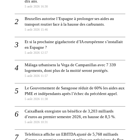
dix ans.
5 août 2026 16:30
Bruxelles autorise l’Espagne à prolonger ses aides au
transport routier face à la hausse des carburants.
5 août 2026 15:46
Et si la prochaine gigafactorie d’IA européenne s’installait
en Espagne ?
5 août 2026 12:57
Málaga urbanisera la Vega de Campanillas avec 7 339
logements, dont plus de la moitié seront protégés.
5 août 2026 11:57
Le Gouvernement de Saragosse réduit de 60% les aides aux
PME et indépendants après l’échec du précédent appel.
5 août 2026 11:38
CaixaBank enregistre un bénéfice de 3,203 milliards
d’euros au premier semestre 2026, en hausse de 8,5 %.
5 août 2026 10:31
Telefónica affiche un EBITDA ajusté de 5,768 milliards
d’euros au premier semestre et relève ses prévisions de flux