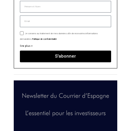
Je consens au traitement de mes données afin de recevoir les informations
demandées.
Politique de confidentialité
lire plus >
S'abonner