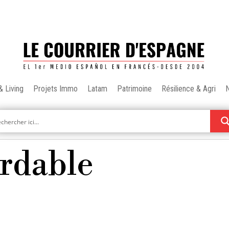
& Living
Projets Immo
Latam
Patrimoine
Résilience & Agri
rdable