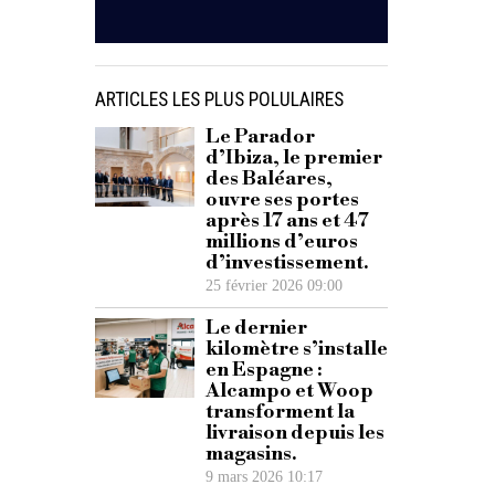
ARTICLES LES PLUS POLULAIRES
Le Parador
d’Ibiza, le premier
des Baléares,
ouvre ses portes
après 17 ans et 47
millions d’euros
d’investissement.
25 février 2026 09:00
Le dernier
kilomètre s’installe
en Espagne :
Alcampo et Woop
transforment la
livraison depuis les
magasins.
9 mars 2026 10:17