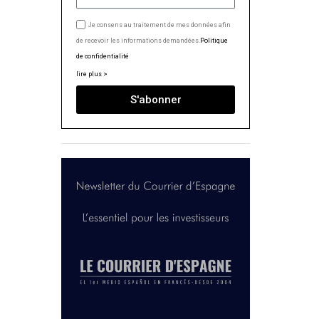
Je consens au traitement de mes données afin
de recevoir les informations demandées.
Politique
de confidentialité
lire plus >
S'abonner