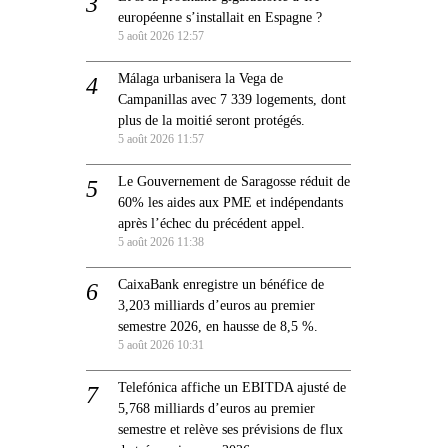
européenne s’installait en Espagne ?
5 août 2026 12:57
Málaga urbanisera la Vega de
Campanillas avec 7 339 logements, dont
plus de la moitié seront protégés.
5 août 2026 11:57
Le Gouvernement de Saragosse réduit de
60% les aides aux PME et indépendants
après l’échec du précédent appel.
5 août 2026 11:38
CaixaBank enregistre un bénéfice de
3,203 milliards d’euros au premier
semestre 2026, en hausse de 8,5 %.
5 août 2026 10:31
Telefónica affiche un EBITDA ajusté de
5,768 milliards d’euros au premier
semestre et relève ses prévisions de flux