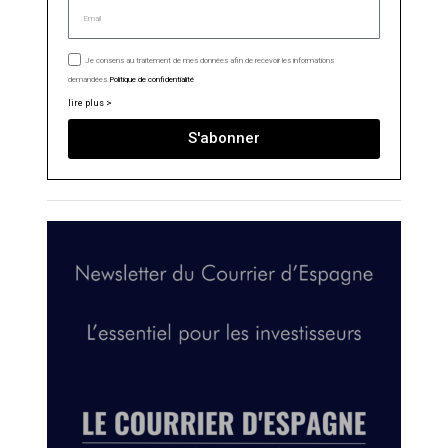
Je consens au traitement de mes données afin de recevoir les informations
demandées.
Politique de confidentialité
lire plus >
S'abonner