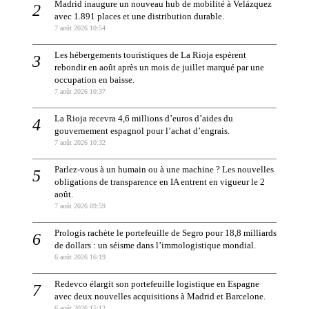
Madrid inaugure un nouveau hub de mobilité à Velázquez
avec 1.891 places et une distribution durable.
7 août 2026 10:54
Les hébergements touristiques de La Rioja espèrent
rebondir en août après un mois de juillet marqué par une
occupation en baisse.
7 août 2026 10:37
La Rioja recevra 4,6 millions d’euros d’aides du
gouvernement espagnol pour l’achat d’engrais.
7 août 2026 10:32
Parlez-vous à un humain ou à une machine ? Les nouvelles
obligations de transparence en IA entrent en vigueur le 2
août.
7 août 2026 09:59
Prologis rachète le portefeuille de Segro pour 18,8 milliards
de dollars : un séisme dans l’immologistique mondial.
6 août 2026 16:19
Redevco élargit son portefeuille logistique en Espagne
avec deux nouvelles acquisitions à Madrid et Barcelone.
6 août 2026 15:12