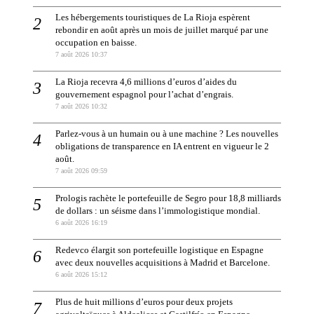
Les hébergements touristiques de La Rioja espèrent
rebondir en août après un mois de juillet marqué par une
occupation en baisse.
7 août 2026 10:37
La Rioja recevra 4,6 millions d’euros d’aides du
gouvernement espagnol pour l’achat d’engrais.
7 août 2026 10:32
Parlez-vous à un humain ou à une machine ? Les nouvelles
obligations de transparence en IA entrent en vigueur le 2
août.
7 août 2026 09:59
Prologis rachète le portefeuille de Segro pour 18,8 milliards
de dollars : un séisme dans l’immologistique mondial.
6 août 2026 16:19
Redevco élargit son portefeuille logistique en Espagne
avec deux nouvelles acquisitions à Madrid et Barcelone.
6 août 2026 15:12
Plus de huit millions d’euros pour deux projets