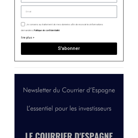
Je consens au traitement de mes données afin de recevoir les informations
demandées.
Politique de confidentialité
lire plus >
S'abonner