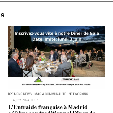
es
BREAKING NEWS
·
MAG & COMMUNAUTÉ
·
NETWORKING
4 juin 2024 11:07
L’Entraide française à Madrid