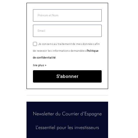
Je consens au traitement de mes données afin
de recevoir les informations demandées.
Politique
de confidentialité
lire plus >
S'abonner