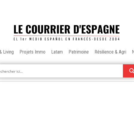
& Living
Projets Immo
Latam
Patrimoine
Résilience & Agri