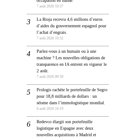
occupation en baisse.
7 août 2026 10:37
La Rioja recevra 4,6 millions d’euros
d’aides du gouvernement espagnol pour
l’achat d’engrais.
7 août 2026 10:32
Parlez-vous à un humain ou à une
machine ? Les nouvelles obligations de
transparence en IA entrent en vigueur le
2 août.
7 août 2026 09:59
Prologis rachète le portefeuille de Segro
pour 18,8 milliards de dollars : un
séisme dans l’immologistique mondial.
6 août 2026 16:19
Redevco élargit son portefeuille
logistique en Espagne avec deux
nouvelles acquisitions à Madrid et