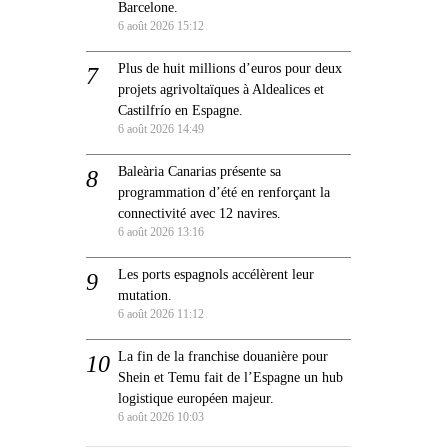
Barcelone.
6 août 2026 15:12
Plus de huit millions d’euros pour deux
projets agrivoltaïques à Aldealices et
Castilfrío en Espagne.
6 août 2026 14:49
Baleària Canarias présente sa
programmation d’été en renforçant la
connectivité avec 12 navires.
6 août 2026 13:16
Les ports espagnols accélèrent leur
mutation.
6 août 2026 11:12
La fin de la franchise douanière pour
Shein et Temu fait de l’Espagne un hub
logistique européen majeur.
6 août 2026 10:03