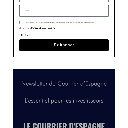
Je consens au traitement de mes données afin de recevoir les informations
demandées.
Politique de confidentialité
lire plus >
S'abonner