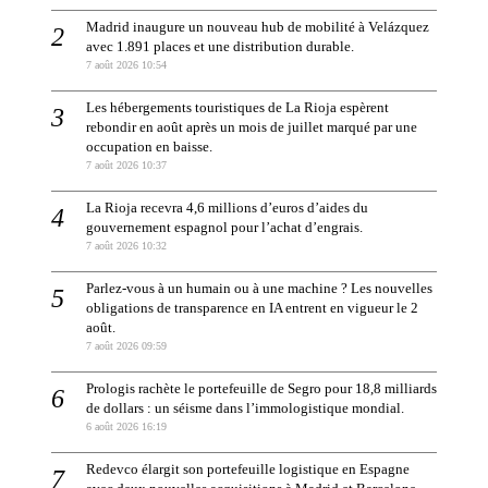
Madrid inaugure un nouveau hub de mobilité à Velázquez
avec 1.891 places et une distribution durable.
7 août 2026 10:54
Les hébergements touristiques de La Rioja espèrent
rebondir en août après un mois de juillet marqué par une
occupation en baisse.
7 août 2026 10:37
La Rioja recevra 4,6 millions d’euros d’aides du
gouvernement espagnol pour l’achat d’engrais.
7 août 2026 10:32
Parlez-vous à un humain ou à une machine ? Les nouvelles
obligations de transparence en IA entrent en vigueur le 2
août.
7 août 2026 09:59
Prologis rachète le portefeuille de Segro pour 18,8 milliards
de dollars : un séisme dans l’immologistique mondial.
6 août 2026 16:19
Redevco élargit son portefeuille logistique en Espagne