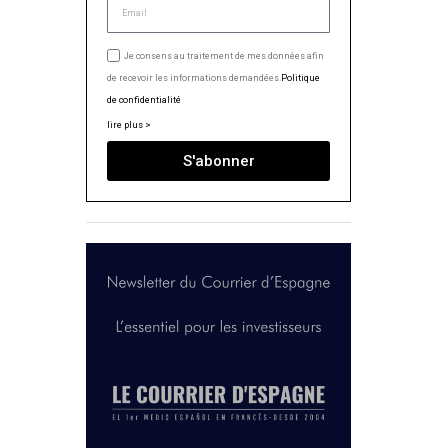
Je consens au traitement de mes données afin
de recevoir les informations demandées.
Politique
de confidentialité
lire plus >
S'abonner