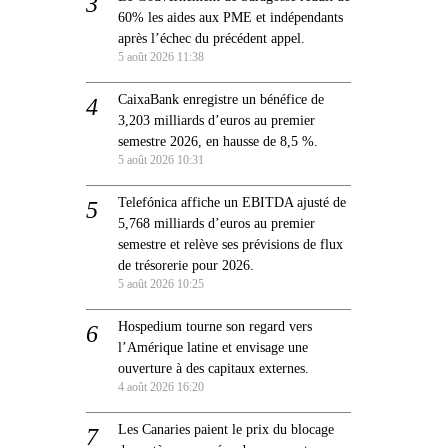
60% les aides aux PME et indépendants
après l’échec du précédent appel.
5 août 2026 11:38
CaixaBank enregistre un bénéfice de
3,203 milliards d’euros au premier
semestre 2026, en hausse de 8,5 %.
5 août 2026 10:31
Telefónica affiche un EBITDA ajusté de
5,768 milliards d’euros au premier
semestre et relève ses prévisions de flux
de trésorerie pour 2026.
5 août 2026 10:25
Hospedium tourne son regard vers
l’Amérique latine et envisage une
ouverture à des capitaux externes.
4 août 2026 16:20
Les Canaries paient le prix du blocage