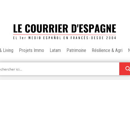
& Living
Projets Immo
Latam
Patrimoine
Résilience & Agri
e