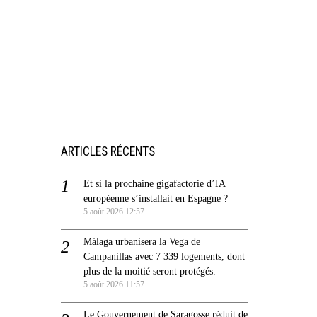
ARTICLES RÉCENTS
Et si la prochaine gigafactorie d’IA
européenne s’installait en Espagne ?
5 août 2026 12:57
Málaga urbanisera la Vega de
Campanillas avec 7 339 logements, dont
plus de la moitié seront protégés.
5 août 2026 11:57
Le Gouvernement de Saragosse réduit de