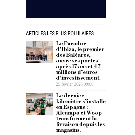
ARTICLES LES PLUS POLULAIRES
Le Parador
d’Ibiza, le premier
des Baléares,
ouvre ses portes
après 17 ans et 47
millions d’euros
d’investissement.
25 février 2026 09:00
Le dernier
kilomètre s’installe
en Espagne :
Alcampo et Woop
transforment la
livraison depuis les
magasins.