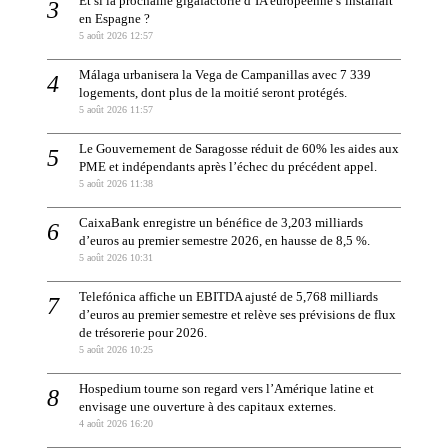
Et si la prochaine gigafactorie d’IA européenne s’installait
en Espagne ?
5 août 2026 12:57
Málaga urbanisera la Vega de Campanillas avec 7 339
logements, dont plus de la moitié seront protégés.
5 août 2026 11:57
Le Gouvernement de Saragosse réduit de 60% les aides aux
PME et indépendants après l’échec du précédent appel.
5 août 2026 11:38
CaixaBank enregistre un bénéfice de 3,203 milliards
d’euros au premier semestre 2026, en hausse de 8,5 %.
5 août 2026 10:31
Telefónica affiche un EBITDA ajusté de 5,768 milliards
d’euros au premier semestre et relève ses prévisions de flux
de trésorerie pour 2026.
5 août 2026 10:25
Hospedium tourne son regard vers l’Amérique latine et
envisage une ouverture à des capitaux externes.
4 août 2026 16:20