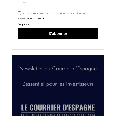
Je consens au traitement de mes données afin de recevoir les informations
demandées.
Politique de confidentialité
lire plus >
S'abonner