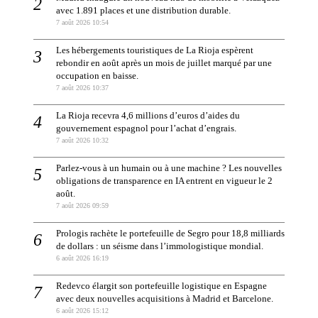
avec 1.891 places et une distribution durable.
7 août 2026 10:54
Les hébergements touristiques de La Rioja espèrent
rebondir en août après un mois de juillet marqué par une
occupation en baisse.
7 août 2026 10:37
La Rioja recevra 4,6 millions d’euros d’aides du
gouvernement espagnol pour l’achat d’engrais.
7 août 2026 10:32
Parlez-vous à un humain ou à une machine ? Les nouvelles
obligations de transparence en IA entrent en vigueur le 2
août.
7 août 2026 09:59
Prologis rachète le portefeuille de Segro pour 18,8 milliards
de dollars : un séisme dans l’immologistique mondial.
6 août 2026 16:19
Redevco élargit son portefeuille logistique en Espagne
avec deux nouvelles acquisitions à Madrid et Barcelone.
6 août 2026 15:12