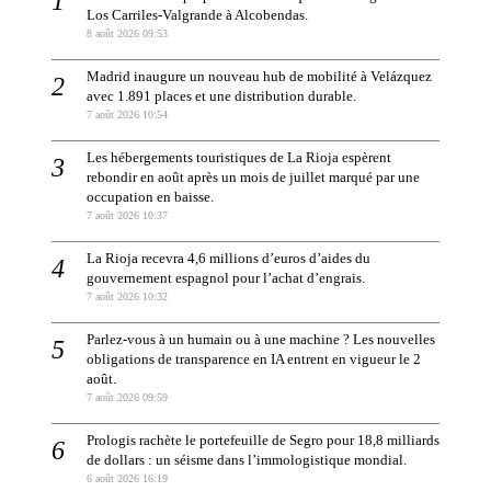
Los Carriles-Valgrande à Alcobendas.
8 août 2026 09:53
Madrid inaugure un nouveau hub de mobilité à Velázquez
avec 1.891 places et une distribution durable.
7 août 2026 10:54
Les hébergements touristiques de La Rioja espèrent
rebondir en août après un mois de juillet marqué par une
occupation en baisse.
7 août 2026 10:37
La Rioja recevra 4,6 millions d’euros d’aides du
gouvernement espagnol pour l’achat d’engrais.
7 août 2026 10:32
Parlez-vous à un humain ou à une machine ? Les nouvelles
obligations de transparence en IA entrent en vigueur le 2
août.
7 août 2026 09:59
Prologis rachète le portefeuille de Segro pour 18,8 milliards
de dollars : un séisme dans l’immologistique mondial.
6 août 2026 16:19