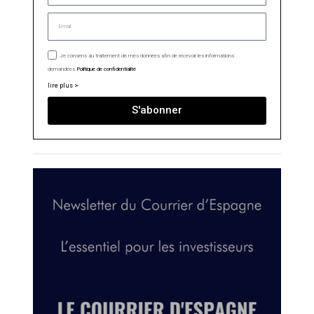
Je consens au traitement de mes données afin de recevoir les informations
demandées.
Politique de confidentialité
lire plus >
S'abonner