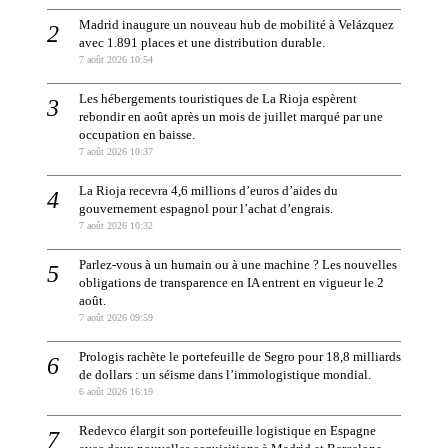
Madrid inaugure un nouveau hub de mobilité à Velázquez
avec 1.891 places et une distribution durable.
7 août 2026 10:54
Les hébergements touristiques de La Rioja espèrent
rebondir en août après un mois de juillet marqué par une
occupation en baisse.
7 août 2026 10:37
La Rioja recevra 4,6 millions d’euros d’aides du
gouvernement espagnol pour l’achat d’engrais.
7 août 2026 10:32
Parlez-vous à un humain ou à une machine ? Les nouvelles
obligations de transparence en IA entrent en vigueur le 2
août.
7 août 2026 09:59
Prologis rachète le portefeuille de Segro pour 18,8 milliards
de dollars : un séisme dans l’immologistique mondial.
6 août 2026 16:19
Redevco élargit son portefeuille logistique en Espagne