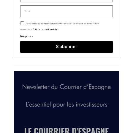
Je consens au traitement de mes données afin de recevoir les informations
demandées.
Politique de confidentialité
lire plus >
S'abonner