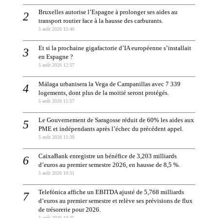
Bruxelles autorise l’Espagne à prolonger ses aides au
transport routier face à la hausse des carburants.
5 août 2026 15:46
Et si la prochaine gigafactorie d’IA européenne s’installait
en Espagne ?
5 août 2026 12:57
Málaga urbanisera la Vega de Campanillas avec 7 339
logements, dont plus de la moitié seront protégés.
5 août 2026 11:57
Le Gouvernement de Saragosse réduit de 60% les aides aux
PME et indépendants après l’échec du précédent appel.
5 août 2026 11:38
CaixaBank enregistre un bénéfice de 3,203 milliards
d’euros au premier semestre 2026, en hausse de 8,5 %.
5 août 2026 10:31
Telefónica affiche un EBITDA ajusté de 5,768 milliards
d’euros au premier semestre et relève ses prévisions de flux
de trésorerie pour 2026.
5 août 2026 10:25