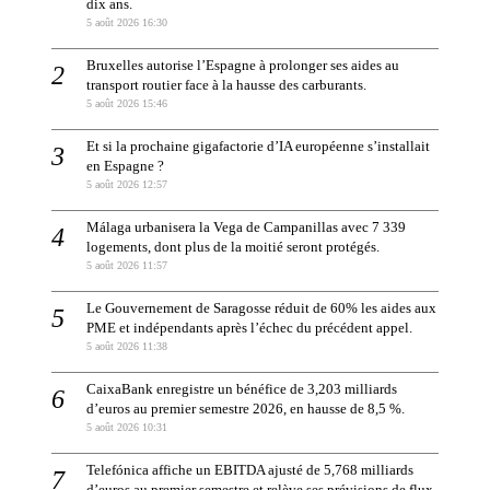
dix ans.
5 août 2026 16:30
Bruxelles autorise l’Espagne à prolonger ses aides au
transport routier face à la hausse des carburants.
5 août 2026 15:46
Et si la prochaine gigafactorie d’IA européenne s’installait
en Espagne ?
5 août 2026 12:57
Málaga urbanisera la Vega de Campanillas avec 7 339
logements, dont plus de la moitié seront protégés.
5 août 2026 11:57
Le Gouvernement de Saragosse réduit de 60% les aides aux
PME et indépendants après l’échec du précédent appel.
5 août 2026 11:38
CaixaBank enregistre un bénéfice de 3,203 milliards
d’euros au premier semestre 2026, en hausse de 8,5 %.
5 août 2026 10:31
Telefónica affiche un EBITDA ajusté de 5,768 milliards
d’euros au premier semestre et relève ses prévisions de flux