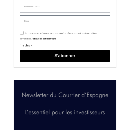
Je consens au traitement de mes données afin de recevoir les informations
demandées.
Politique de confidentialité
lire plus >
S'abonner