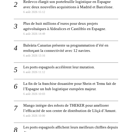
Redevco élargit son portefeuille logistique en Espagne
avec deux nouvelles acquisitions à Madrid et Barcelone.
6 août 2026 15:12
Plus de huit millions d’euros pour deux projets
agrivoltaïques à Aldealices et Castilfrío en Espagne.
6 août 2026 14:49
Baleària Canarias présente sa programmation d’été en
renforçant la connectivité avec 12 navires.
6 août 2026 13:16
Les ports espagnols accélèrent leur mutation.
6 août 2026 11:12
La fin de la franchise douanière pour Shein et Temu fait de
l’Espagne un hub logistique européen majeur.
6 août 2026 10:03
Mango intègre des robots de THEKER pour améliorer
l’efficacité de son centre de distribution de Lliçà d’Amunt.
6 août 2026 10:00
Les ports espagnols affichent leurs meilleurs chiffres depuis