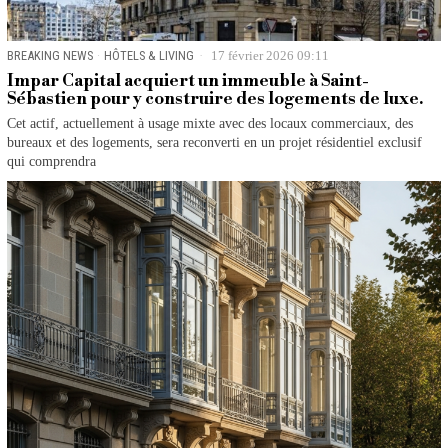
BREAKING NEWS
·
HÔTELS & LIVING
17 février 2026 09:11
Impar Capital acquiert un immeuble à Saint-
Sébastien pour y construire des logements de luxe.
Cet actif, actuellement à usage mixte avec des locaux commerciaux, des
bureaux et des logements, sera reconverti en un projet résidentiel exclusif
qui comprendra