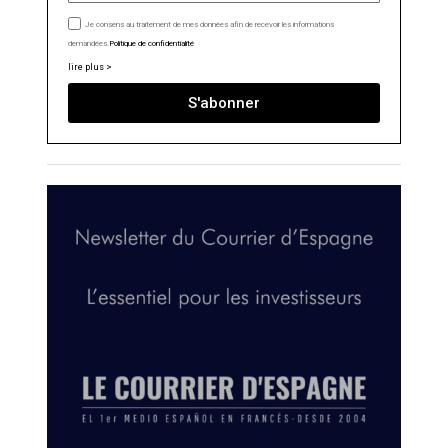
Je consens au traitement de mes données afin de recevoir les informations
demandées.
Politique de confidentialité
lire plus >
S'abonner