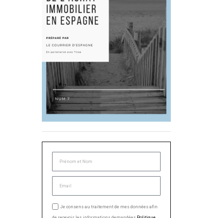
Je consens au traitement de mes données afin
de recevoir les informations demandées.
Politique