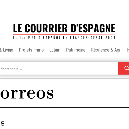
& Living
Projets Immo
Latam
Patrimoine
Résilience & Agri
orreos
es