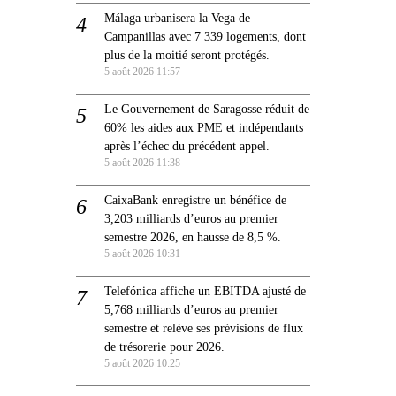
Málaga urbanisera la Vega de
Campanillas avec 7 339 logements, dont
plus de la moitié seront protégés.
5 août 2026 11:57
Le Gouvernement de Saragosse réduit de
60% les aides aux PME et indépendants
après l’échec du précédent appel.
5 août 2026 11:38
CaixaBank enregistre un bénéfice de
3,203 milliards d’euros au premier
semestre 2026, en hausse de 8,5 %.
5 août 2026 10:31
Telefónica affiche un EBITDA ajusté de
5,768 milliards d’euros au premier
semestre et relève ses prévisions de flux
de trésorerie pour 2026.
5 août 2026 10:25