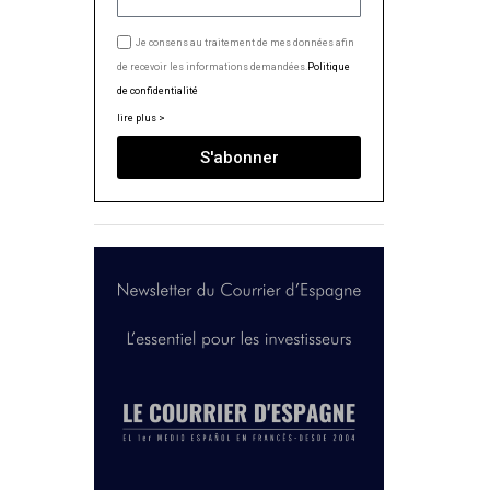
Je consens au traitement de mes données afin
de recevoir les informations demandées.
Politique
de confidentialité
lire plus >
S'abonner