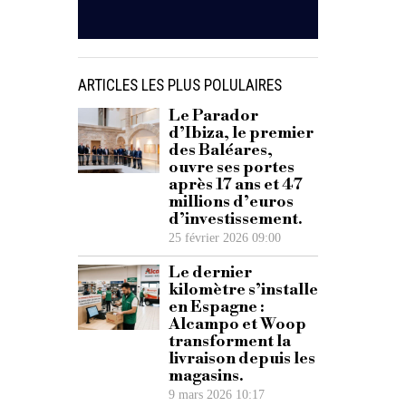
ARTICLES LES PLUS POLULAIRES
Le Parador
d’Ibiza, le premier
des Baléares,
ouvre ses portes
après 17 ans et 47
millions d’euros
d’investissement.
25 février 2026 09:00
Le dernier
kilomètre s’installe
en Espagne :
Alcampo et Woop
transforment la
livraison depuis les
magasins.
9 mars 2026 10:17