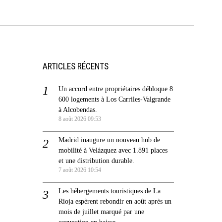
ARTICLES RÉCENTS
Un accord entre propriétaires débloque 8
600 logements à Los Carriles-Valgrande
à Alcobendas.
8 août 2026 09:53
Madrid inaugure un nouveau hub de
mobilité à Velázquez avec 1.891 places
et une distribution durable.
7 août 2026 10:54
Les hébergements touristiques de La
Rioja espèrent rebondir en août après un
mois de juillet marqué par une
occupation en baisse.