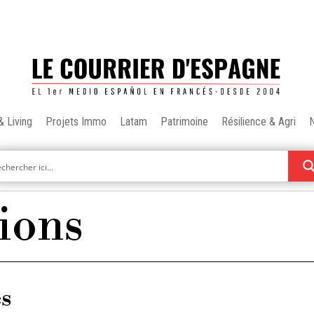
& Living
Projets Immo
Latam
Patrimoine
Résilience & Agri
ions
es