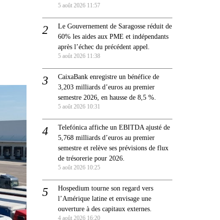
5 août 2026 11:57
Le Gouvernement de Saragosse réduit de
60% les aides aux PME et indépendants
après l’échec du précédent appel.
5 août 2026 11:38
CaixaBank enregistre un bénéfice de
3,203 milliards d’euros au premier
semestre 2026, en hausse de 8,5 %.
5 août 2026 10:31
Telefónica affiche un EBITDA ajusté de
5,768 milliards d’euros au premier
semestre et relève ses prévisions de flux
de trésorerie pour 2026.
5 août 2026 10:25
Hospedium tourne son regard vers
l’Amérique latine et envisage une
ouverture à des capitaux externes.
4 août 2026 16:20