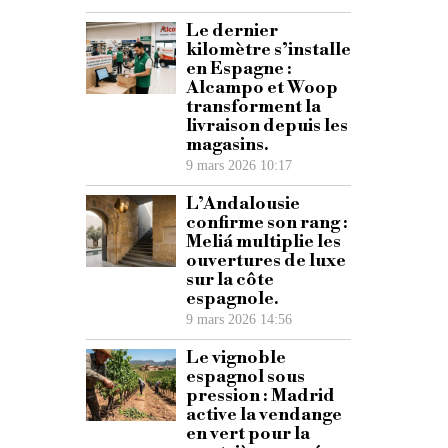
Le dernier
kilomètre s’installe
en Espagne :
Alcampo et Woop
transforment la
livraison depuis les
magasins.
9 mars 2026 10:17
L’Andalousie
confirme son rang :
Meliá multiplie les
ouvertures de luxe
sur la côte
espagnole.
9 mars 2026 14:56
Le vignoble
espagnol sous
pression : Madrid
active la vendange
en vert pour la