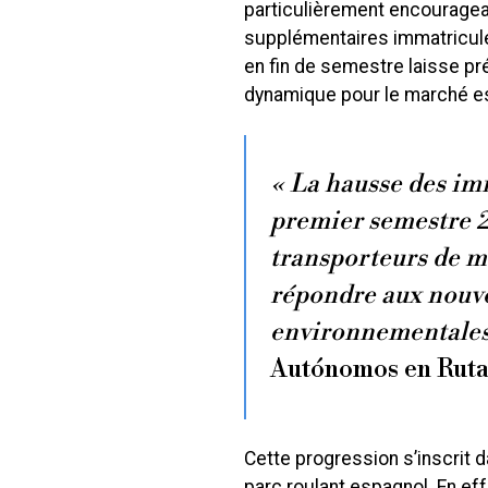
particulièrement encouragean
supplémentaires immatriculée
en fin de semestre laisse pr
dynamique pour le marché e
« La hausse des im
premier semestre 2
transporteurs de mo
répondre aux nouve
environnementales 
Autónomos en Ruta,
Cette progression s’inscrit 
parc roulant espagnol. En ef