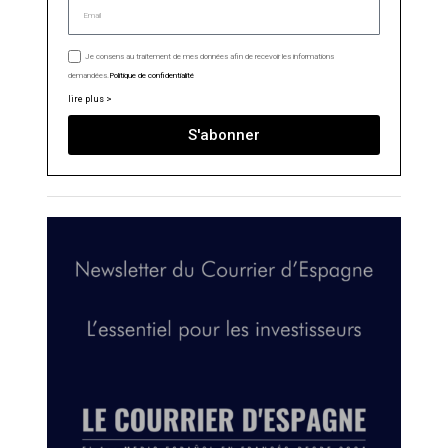
Je consens au traitement de mes données afin de recevoir les informations
demandées.
Politique de confidentialité
lire plus >
S'abonner