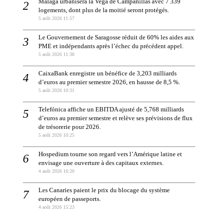
Málaga urbanisera la Vega de Campanillas avec 7 339
logements, dont plus de la moitié seront protégés.
5 août 2026 11:57
Le Gouvernement de Saragosse réduit de 60% les aides aux
PME et indépendants après l’échec du précédent appel.
5 août 2026 11:38
CaixaBank enregistre un bénéfice de 3,203 milliards
d’euros au premier semestre 2026, en hausse de 8,5 %.
5 août 2026 10:31
Telefónica affiche un EBITDA ajusté de 5,768 milliards
d’euros au premier semestre et relève ses prévisions de flux
de trésorerie pour 2026.
5 août 2026 10:25
Hospedium tourne son regard vers l’Amérique latine et
envisage une ouverture à des capitaux externes.
4 août 2026 16:20
Les Canaries paient le prix du blocage du système
européen de passeports.
4 août 2026 15:23