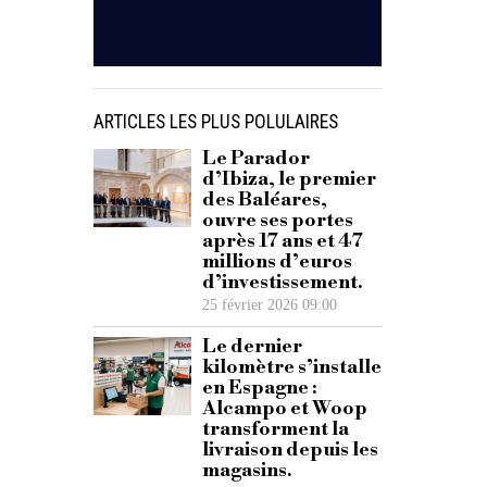
ARTICLES LES PLUS POLULAIRES
Le Parador
d’Ibiza, le premier
des Baléares,
ouvre ses portes
après 17 ans et 47
millions d’euros
d’investissement.
25 février 2026 09:00
Le dernier
kilomètre s’installe
en Espagne :
Alcampo et Woop
transforment la
livraison depuis les
magasins.