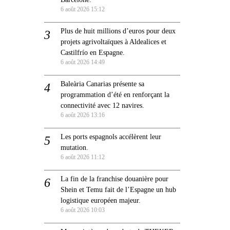
6 août 2026 15:12
Plus de huit millions d’euros pour deux
projets agrivoltaïques à Aldealices et
Castilfrío en Espagne.
6 août 2026 14:49
Baleària Canarias présente sa
programmation d’été en renforçant la
connectivité avec 12 navires.
6 août 2026 13:16
Les ports espagnols accélèrent leur
mutation.
6 août 2026 11:12
La fin de la franchise douanière pour
Shein et Temu fait de l’Espagne un hub
logistique européen majeur.
6 août 2026 10:03