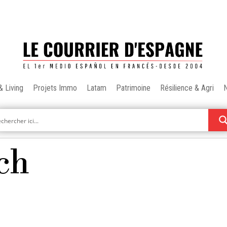
& Living
Projets Immo
Latam
Patrimoine
Résilience & Agri
ch