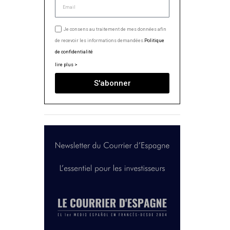
Je consens au traitement de mes données afin
de recevoir les informations demandées.
Politique
de confidentialité
lire plus >
S'abonner