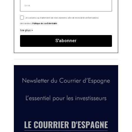
Je consens au traitement de mes données afin de recevoir les informations
demandées.
Politique de confidentialité
lire plus >
S'abonner