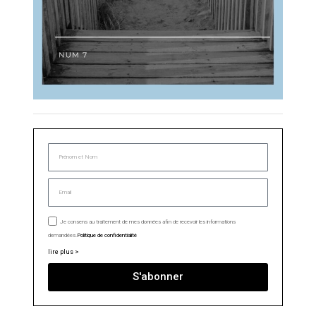
Je consens au traitement de mes données afin de recevoir les informations
demandées.
Politique de confidentialité
lire plus >
S'abonner