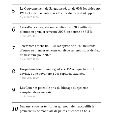
Le Gouvernement de Saragosse réduit de 60% les aides aux
PME et indépendants après l’échec du précédent appel.
5 août 2026 11:38
CaixaBank enregistre un bénéfice de 3,203 milliards
d’euros au premier semestre 2026, en hausse de 8,5 %.
5 août 2026 10:31
Telefónica affiche un EBITDA ajusté de 5,768 milliards
d’euros au premier semestre et relève ses prévisions de flux
de trésorerie pour 2026.
5 août 2026 10:25
Hospedium tourne son regard vers l’Amérique latine et
envisage une ouverture à des capitaux externes.
4 août 2026 16:20
Les Canaries paient le prix du blocage du système
européen de passeports.
4 août 2026 15:23
Navarre, entre les territoires qui pourraient accueillir la
première usine mondiale de pales éoliennes en bois.