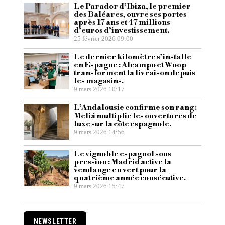
Le Parador d’Ibiza, le premier
des Baléares, ouvre ses portes
après 17 ans et 47 millions
d’euros d’investissement.
25 février 2026 09:00
Le dernier kilomètre s’installe
en Espagne : Alcampo et Woop
transforment la livraison depuis
les magasins.
9 mars 2026 10:17
L’Andalousie confirme son rang :
Meliá multiplie les ouvertures de
luxe sur la côte espagnole.
9 mars 2026 14:56
Le vignoble espagnol sous
pression : Madrid active la
vendange en vert pour la
quatrième année consécutive.
9 mars 2026 15:47
NEWSLETTER