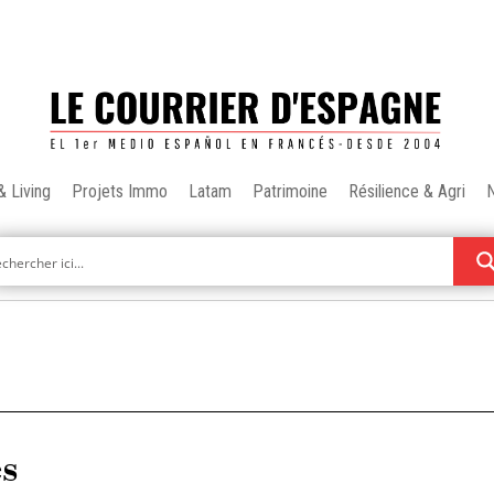
& Living
Projets Immo
Latam
Patrimoine
Résilience & Agri
es