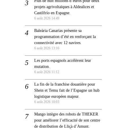
Plus de huit millions d’euros pour deux
projets agrivoltaïques à Aldealices et
Castilfrío en Espagne.
6 août 2026 14:49
Baleària Canarias présente sa
programmation d’été en renforçant la
connectivité avec 12 navires.
6 août 2026 13:16
Les ports espagnols accélèrent leur
mutation.
6 août 2026 11:12
La fin de la franchise douanière pour
Shein et Temu fait de l’Espagne un hub
logistique européen majeur.
6 août 2026 10:03
Mango intègre des robots de THEKER
pour améliorer l’efficacité de son centre
de distribution de Lliçà d’Amunt.