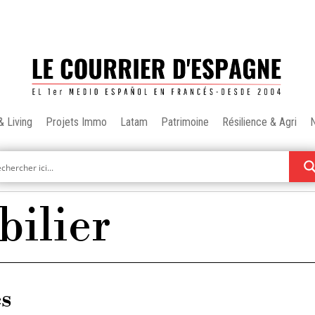
& Living
Projets Immo
Latam
Patrimoine
Résilience & Agri
ilier
es