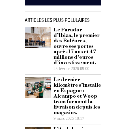
ARTICLES LES PLUS POLULAIRES
Le Parador
d’Ibiza, le premier
des Baléares,
ouvre ses portes
après 17 ans et 47
millions d’euros
d’investissement.
25 février 2026 09:00
Le dernier
kilomètre s’installe
en Espagne :
Alcampo et Woop
transforment la
livraison depuis les
magasins.
9 mars 2026 10:17