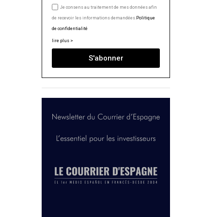
Je consens au traitement de mes données afin
de recevoir les informations demandées.
Politique
de confidentialité
lire plus >
S'abonner