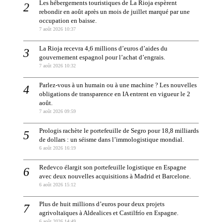
Les hébergements touristiques de La Rioja espèrent
rebondir en août après un mois de juillet marqué par une
occupation en baisse.
7 août 2026 10:37
La Rioja recevra 4,6 millions d’euros d’aides du
gouvernement espagnol pour l’achat d’engrais.
7 août 2026 10:32
Parlez-vous à un humain ou à une machine ? Les nouvelles
obligations de transparence en IA entrent en vigueur le 2
août.
7 août 2026 09:59
Prologis rachète le portefeuille de Segro pour 18,8 milliards
de dollars : un séisme dans l’immologistique mondial.
6 août 2026 16:19
Redevco élargit son portefeuille logistique en Espagne
avec deux nouvelles acquisitions à Madrid et Barcelone.
6 août 2026 15:12
Plus de huit millions d’euros pour deux projets
agrivoltaïques à Aldealices et Castilfrío en Espagne.
6 août 2026 14:49