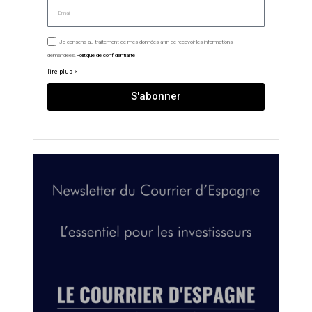
Je consens au traitement de mes données afin de recevoir les informations
demandées.
Politique de confidentialité
lire plus >
S'abonner