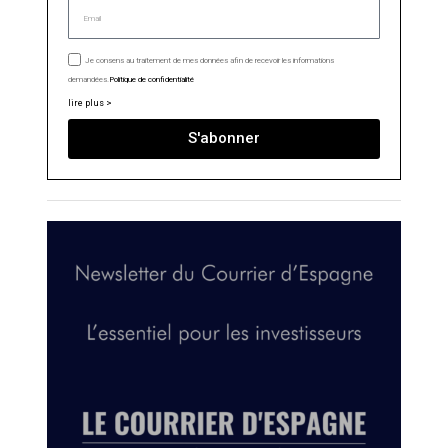
Je consens au traitement de mes données afin de recevoir les informations
demandées.
Politique de confidentialité
lire plus >
S'abonner