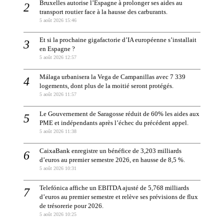
Bruxelles autorise l’Espagne à prolonger ses aides au
transport routier face à la hausse des carburants.
5 août 2026 15:46
Et si la prochaine gigafactorie d’IA européenne s’installait
en Espagne ?
5 août 2026 12:57
Málaga urbanisera la Vega de Campanillas avec 7 339
logements, dont plus de la moitié seront protégés.
5 août 2026 11:57
Le Gouvernement de Saragosse réduit de 60% les aides aux
PME et indépendants après l’échec du précédent appel.
5 août 2026 11:38
CaixaBank enregistre un bénéfice de 3,203 milliards
d’euros au premier semestre 2026, en hausse de 8,5 %.
5 août 2026 10:31
Telefónica affiche un EBITDA ajusté de 5,768 milliards
d’euros au premier semestre et relève ses prévisions de flux
de trésorerie pour 2026.
5 août 2026 10:25