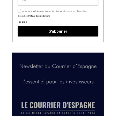
Je consens au traitement de mes données afin de recevoir les informations
demandées.
Politique de confidentialité
lire plus >
S'abonner