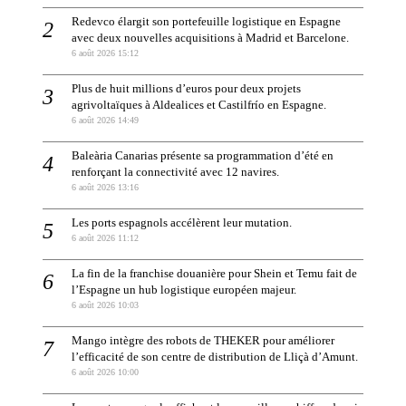
Redevco élargit son portefeuille logistique en Espagne
avec deux nouvelles acquisitions à Madrid et Barcelone.
6 août 2026 15:12
Plus de huit millions d’euros pour deux projets
agrivoltaïques à Aldealices et Castilfrío en Espagne.
6 août 2026 14:49
Baleària Canarias présente sa programmation d’été en
renforçant la connectivité avec 12 navires.
6 août 2026 13:16
Les ports espagnols accélèrent leur mutation.
6 août 2026 11:12
La fin de la franchise douanière pour Shein et Temu fait de
l’Espagne un hub logistique européen majeur.
6 août 2026 10:03
Mango intègre des robots de THEKER pour améliorer
l’efficacité de son centre de distribution de Lliçà d’Amunt.
6 août 2026 10:00