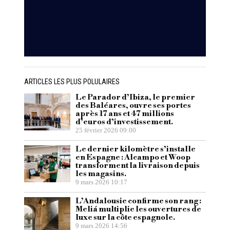
ARTICLES LES PLUS POLULAIRES
Le Parador d’Ibiza, le premier
des Baléares, ouvre ses portes
après 17 ans et 47 millions
d’euros d’investissement.
25 février 2026 09:00
Le dernier kilomètre s’installe
en Espagne : Alcampo et Woop
transforment la livraison depuis
les magasins.
9 mars 2026 10:17
L’Andalousie confirme son rang :
Meliá multiplie les ouvertures de
luxe sur la côte espagnole.
9 mars 2026 14:56