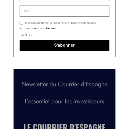
Je consens au traitement de mes données afin de recevoir les informations
demandées.
Politique de confidentialité
lire plus >
S'abonner