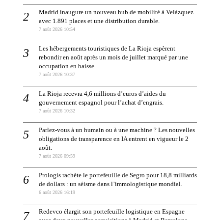
Madrid inaugure un nouveau hub de mobilité à Velázquez
avec 1.891 places et une distribution durable.
7 août 2026 10:54
Les hébergements touristiques de La Rioja espèrent
rebondir en août après un mois de juillet marqué par une
occupation en baisse.
7 août 2026 10:37
La Rioja recevra 4,6 millions d’euros d’aides du
gouvernement espagnol pour l’achat d’engrais.
7 août 2026 10:32
Parlez-vous à un humain ou à une machine ? Les nouvelles
obligations de transparence en IA entrent en vigueur le 2
août.
7 août 2026 09:59
Prologis rachète le portefeuille de Segro pour 18,8 milliards
de dollars : un séisme dans l’immologistique mondial.
6 août 2026 16:19
Redevco élargit son portefeuille logistique en Espagne