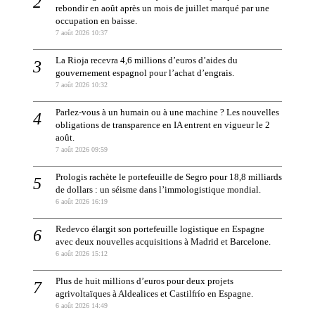
rebondir en août après un mois de juillet marqué par une
occupation en baisse.
7 août 2026 10:37
La Rioja recevra 4,6 millions d’euros d’aides du
gouvernement espagnol pour l’achat d’engrais.
7 août 2026 10:32
Parlez-vous à un humain ou à une machine ? Les nouvelles
obligations de transparence en IA entrent en vigueur le 2
août.
7 août 2026 09:59
Prologis rachète le portefeuille de Segro pour 18,8 milliards
de dollars : un séisme dans l’immologistique mondial.
6 août 2026 16:19
Redevco élargit son portefeuille logistique en Espagne
avec deux nouvelles acquisitions à Madrid et Barcelone.
6 août 2026 15:12
Plus de huit millions d’euros pour deux projets
agrivoltaïques à Aldealices et Castilfrío en Espagne.
6 août 2026 14:49