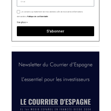
Je consens au traitement de mes données afin de recevoir les informations
demandées.
Politique de confidentialité
lire plus >
S'abonner