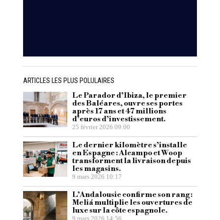
ARTICLES LES PLUS POLULAIRES
Le Parador d’Ibiza, le premier
des Baléares, ouvre ses portes
après 17 ans et 47 millions
d’euros d’investissement.
25 février 2026 09:00
Le dernier kilomètre s’installe
en Espagne : Alcampo et Woop
transforment la livraison depuis
les magasins.
9 mars 2026 10:17
L’Andalousie confirme son rang :
Meliá multiplie les ouvertures de
luxe sur la côte espagnole.
9 mars 2026 14:56