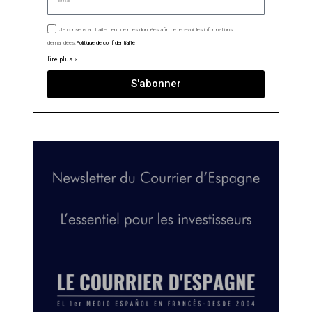
Je consens au traitement de mes données afin de recevoir les informations
demandées.
Politique de confidentialité
lire plus >
S'abonner