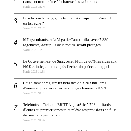
transport routier face à la hausse des carburants.
5 août 2026 15:46
Et si la prochaine gigafactorie d’IA européenne s’installait
en Espagne ?
5 août 2026 12:57
Málaga urbanisera la Vega de Campanillas avec 7 339
logements, dont plus de la moitié seront protégés.
5 août 2026 11:57
Le Gouvernement de Saragosse réduit de 60% les aides aux
PME et indépendants après l’échec du précédent appel.
5 août 2026 11:38
CaixaBank enregistre un bénéfice de 3,203 milliards
d’euros au premier semestre 2026, en hausse de 8,5 %.
5 août 2026 10:31
Telefónica affiche un EBITDA ajusté de 5,768 milliards
d’euros au premier semestre et relève ses prévisions de flux
de trésorerie pour 2026.
5 août 2026 10:25