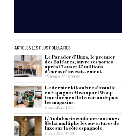
ARTICLES LES PLUS POLULAIRES
Le Parador d’Ibiza, le premier
des Baléares, ouvre ses portes
après 17 ans et 47 millions
d’euros d’investissement.
25 février 2026 09:00
Le dernier kilomètre s’installe
en Espagne : Alcampo et Woop
transforment la livraison depuis
les magasins.
9 mars 2026 10:17
L’Andalousie confirme son rang :
Meliá multiplie les ouvertures de
luxe sur la côte espagnole.
9 mars 2026 14:56