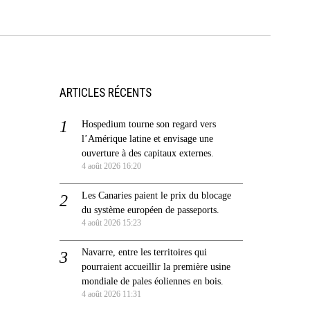
ARTICLES RÉCENTS
Hospedium tourne son regard vers
l’Amérique latine et envisage une
ouverture à des capitaux externes.
4 août 2026 16:20
Les Canaries paient le prix du blocage
du système européen de passeports.
4 août 2026 15:23
Navarre, entre les territoires qui
pourraient accueillir la première usine
mondiale de pales éoliennes en bois.
4 août 2026 11:31