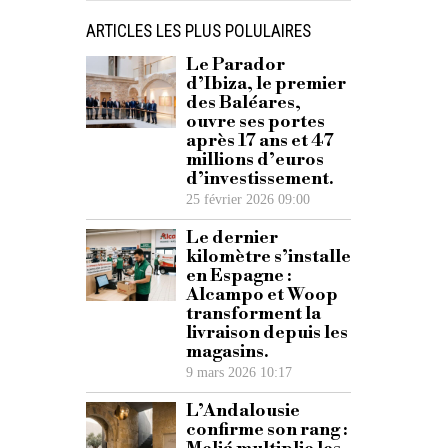
ARTICLES LES PLUS POLULAIRES
Le Parador
d’Ibiza, le premier
des Baléares,
ouvre ses portes
après 17 ans et 47
millions d’euros
d’investissement.
25 février 2026 09:00
Le dernier
kilomètre s’installe
en Espagne :
Alcampo et Woop
transforment la
livraison depuis les
magasins.
9 mars 2026 10:17
L’Andalousie
confirme son rang :