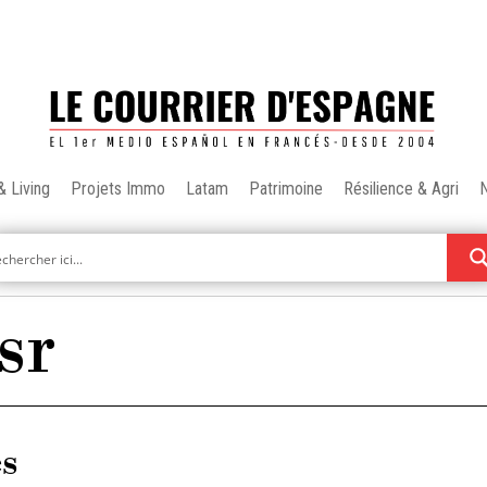
& Living
Projets Immo
Latam
Patrimoine
Résilience & Agri
sr
es