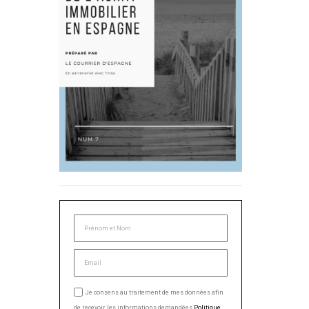
Je consens au traitement de mes données afin
de recevoir les informations demandées.
Politique