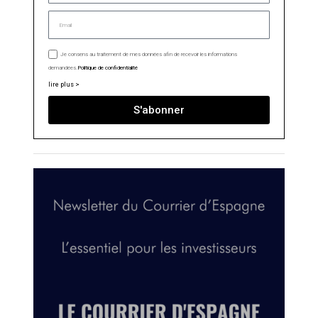
Je consens au traitement de mes données afin de recevoir les informations
demandées.
Politique de confidentialité
lire plus >
S'abonner