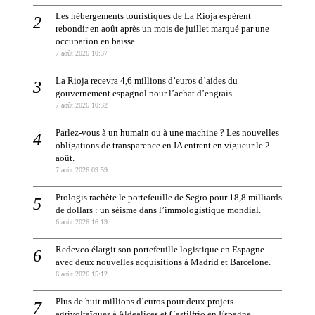
Les hébergements touristiques de La Rioja espèrent
rebondir en août après un mois de juillet marqué par une
occupation en baisse.
7 août 2026 10:37
La Rioja recevra 4,6 millions d’euros d’aides du
gouvernement espagnol pour l’achat d’engrais.
7 août 2026 10:32
Parlez-vous à un humain ou à une machine ? Les nouvelles
obligations de transparence en IA entrent en vigueur le 2
août.
7 août 2026 09:59
Prologis rachète le portefeuille de Segro pour 18,8 milliards
de dollars : un séisme dans l’immologistique mondial.
6 août 2026 16:19
Redevco élargit son portefeuille logistique en Espagne
avec deux nouvelles acquisitions à Madrid et Barcelone.
6 août 2026 15:12
Plus de huit millions d’euros pour deux projets
agrivoltaïques à Aldealices et Castilfrío en Espagne.