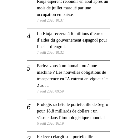
Rioja espèrent rebondir en août après un
mois de juillet marqué par une
occupation en baisse.
7 août 2026 10:37
La Rioja recevra 4,6 millions d’euros
d’aides du gouvernement espagnol pour
l’achat d’engrais.
7 août 2026 10:32
Parlez-vous à un humain ou à une
machine ? Les nouvelles obligations de
transparence en IA entrent en vigueur le
2 août.
7 août 2026 09:59
Prologis rachète le portefeuille de Segro
pour 18,8 milliards de dollars : un
séisme dans l’immologistique mondial.
6 août 2026 16:19
Redevco élargit son portefeuille