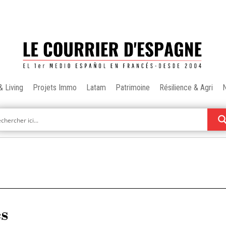
& Living
Projets Immo
Latam
Patrimoine
Résilience & Agri
es