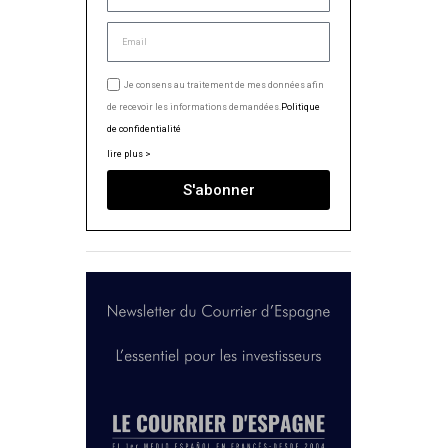
Je consens au traitement de mes données afin
de recevoir les informations demandées.
Politique
de confidentialité
lire plus >
S'abonner