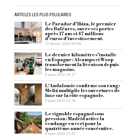
ARTICLES LES PLUS POLULAIRES
Le Parador d’Ibiza, le premier
des Baléares, ouvre ses portes
après 17 ans et 47 millions
d’euros d’investissement.
25 février 2026 09:00
Le dernier kilomètre s’installe
en Espagne : Alcampo et Woop
transforment la livraison depuis
les magasins.
9 mars 2026 10:17
L’Andalousie confirme son rang :
Meliá multiplie les ouvertures de
luxe sur la côte espagnole.
9 mars 2026 14:56
Le vignoble espagnol sous
pression : Madrid active la
vendange en vert pour la
quatrième année consécutive.
9 mars 2026 15:47