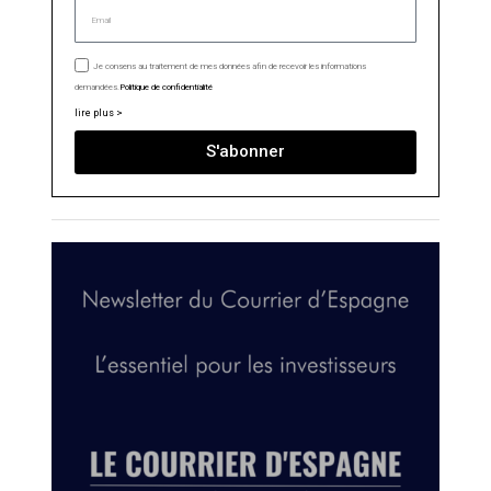
Je consens au traitement de mes données afin de recevoir les informations
demandées.
Politique de confidentialité
lire plus >
S'abonner