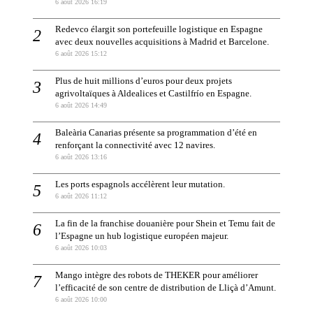
6 août 2026 16:19
Redevco élargit son portefeuille logistique en Espagne
avec deux nouvelles acquisitions à Madrid et Barcelone.
6 août 2026 15:12
Plus de huit millions d’euros pour deux projets
agrivoltaïques à Aldealices et Castilfrío en Espagne.
6 août 2026 14:49
Baleària Canarias présente sa programmation d’été en
renforçant la connectivité avec 12 navires.
6 août 2026 13:16
Les ports espagnols accélèrent leur mutation.
6 août 2026 11:12
La fin de la franchise douanière pour Shein et Temu fait de
l’Espagne un hub logistique européen majeur.
6 août 2026 10:03
Mango intègre des robots de THEKER pour améliorer
l’efficacité de son centre de distribution de Lliçà d’Amunt.
6 août 2026 10:00