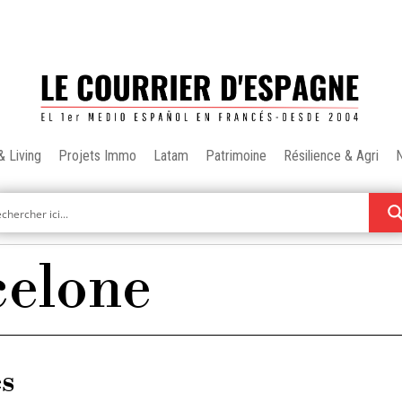
& Living
Projets Immo
Latam
Patrimoine
Résilience & Agri
celone
es