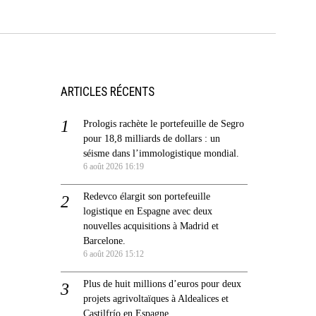
ARTICLES RÉCENTS
Prologis rachète le portefeuille de Segro
pour 18,8 milliards de dollars : un
séisme dans l’immologistique mondial.
6 août 2026 16:19
Redevco élargit son portefeuille
logistique en Espagne avec deux
nouvelles acquisitions à Madrid et
Barcelone.
6 août 2026 15:12
Plus de huit millions d’euros pour deux
projets agrivoltaïques à Aldealices et
Castilfrío en Espagne.