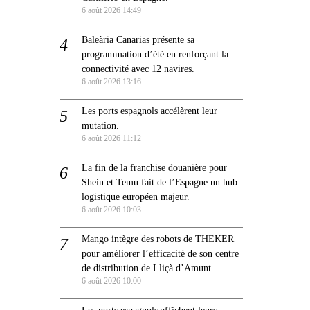
6 août 2026 14:49
Baleària Canarias présente sa
programmation d’été en renforçant la
connectivité avec 12 navires.
6 août 2026 13:16
Les ports espagnols accélèrent leur
mutation.
6 août 2026 11:12
La fin de la franchise douanière pour
Shein et Temu fait de l’Espagne un hub
logistique européen majeur.
6 août 2026 10:03
Mango intègre des robots de THEKER
pour améliorer l’efficacité de son centre
de distribution de Lliçà d’Amunt.
6 août 2026 10:00
Les ports espagnols affichent leurs