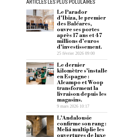
ARTICLES LES PLUS POLULAIRES
Le Parador
d’Ibiza, le premier
des Baléares,
ouvre ses portes
après 17 ans et 47
millions d’euros
d’investissement.
25 février 2026 09:00
Le dernier
kilomètre s’installe
en Espagne :
Alcampo et Woop
transforment la
livraison depuis les
magasins.
9 mars 2026 10:17
L’Andalousie
confirme son rang :
Meliá multiplie les
ouvertures de luxe