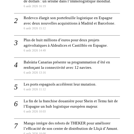
de dollars : un séisme dans l’immologistique mondial.
6 août 2026 16:19
Redevco élargit son portefeuille logistique en Espagne
avec deux nouvelles acquisitions à Madrid et Barcelone.
6 août 2026 15:12
Plus de huit millions d’euros pour deux projets
agrivoltaïques à Aldealices et Castilfrío en Espagne.
6 août 2026 14:49
Baleària Canarias présente sa programmation d’été en
renforçant la connectivité avec 12 navires.
6 août 2026 13:16
Les ports espagnols accélèrent leur mutation.
6 août 2026 11:12
La fin de la franchise douanière pour Shein et Temu fait de
l’Espagne un hub logistique européen majeur.
6 août 2026 10:03
Mango intègre des robots de THEKER pour améliorer
l’efficacité de son centre de distribution de Lliçà d’Amunt.
6 août 2026 10:00