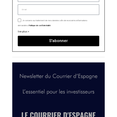
Je consens au traitement de mes données afin de recevoir les informations
demandées.
Politique de confidentialité
lire plus >
S'abonner