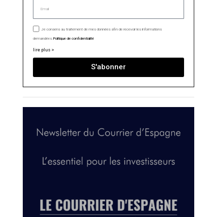
Je consens au traitement de mes données afin de recevoir les informations
demandées.
Politique de confidentialité
lire plus >
S'abonner