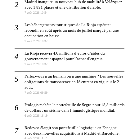
Madrid inaugure un nouveau hub de mobilité à Velázquez
avec 1.891 places et une distribution durable.
7 août 2026 10:54
Les hébergements touristiques de La Rioja espèrent
rebondir en août après un mois de juillet marqué par une
occupation en baisse.
7 août 2026 10:37
La Rioja recevra 4,6 millions d’euros d’aides du
gouvernement espagnol pour l’achat d’engrais.
7 août 2026 10:32
Parlez-vous à un humain ou à une machine ? Les nouvelles
obligations de transparence en IA entrent en vigueur le 2
août.
7 août 2026 09:59
Prologis rachète le portefeuille de Segro pour 18,8 milliards
de dollars : un séisme dans l’immologistique mondial.
6 août 2026 16:19
Redevco élargit son portefeuille logistique en Espagne
avec deux nouvelles acquisitions à Madrid et Barcelone.
6 août 2026 15:12