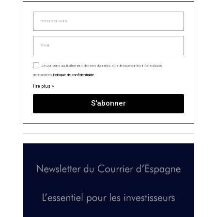
Je consens au traitement de mes données afin de recevoir les informations
demandées.
Politique de confidentialité
lire plus >
S'abonner