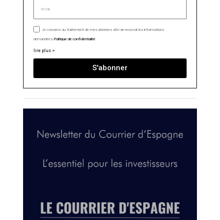
Je consens au traitement de mes données afin de recevoir les informations
demandées.
Politique de confidentialité
lire plus >
S'abonner