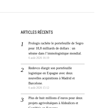
ARTICLES RÉCENTS
Prologis rachète le portefeuille de Segro
pour 18,8 milliards de dollars : un
séisme dans l’immologistique mondial.
6 août 2026 16:19
Redevco élargit son portefeuille
logistique en Espagne avec deux
nouvelles acquisitions à Madrid et
Barcelone.
6 août 2026 15:12
Plus de huit millions d’euros pour deux
projets agrivoltaïques à Aldealices et
Castilfrío en Espagne.