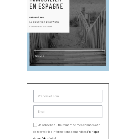
Je consens au traitement de mes données afin
de recevoir les informations demandées.
Politique
de confidentialité