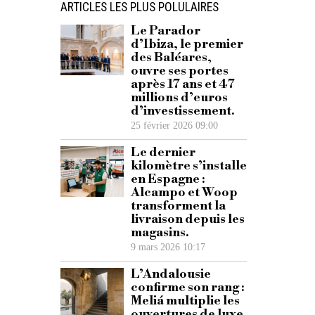
ARTICLES LES PLUS POLULAIRES
Le Parador
d’Ibiza, le premier
des Baléares,
ouvre ses portes
après 17 ans et 47
millions d’euros
d’investissement.
25 février 2026 09:00
Le dernier
kilomètre s’installe
en Espagne :
Alcampo et Woop
transforment la
livraison depuis les
magasins.
9 mars 2026 10:17
L’Andalousie
confirme son rang :
Meliá multiplie les
ouvertures de luxe