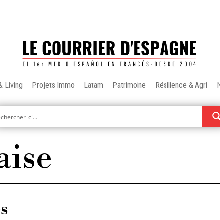
& Living
Projets Immo
Latam
Patrimoine
Résilience & Agri
aise
es