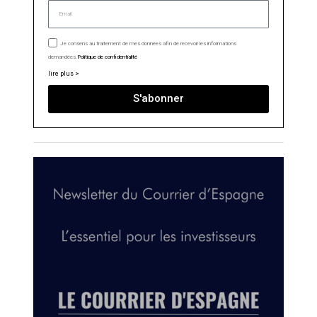
Je consens au traitement de mes données afin de recevoir les informations
demandées.
Politique de confidentialité
lire plus >
S'abonner