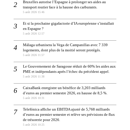
Bruxelles autorise l’Espagne à prolonger ses aides au
transport routier face à la hausse des carburants.
5 août 2026 15:46
Et si la prochaine gigafactorie d’IA européenne s’installait
en Espagne ?
5 août 2026 12:57
Málaga urbanisera la Vega de Campanillas avec 7 339
logements, dont plus de la moitié seront protégés.
5 août 2026 11:57
Le Gouvernement de Saragosse réduit de 60% les aides aux
PME et indépendants après l’échec du précédent appel.
5 août 2026 11:38
CaixaBank enregistre un bénéfice de 3,203 milliards
d’euros au premier semestre 2026, en hausse de 8,5 %.
5 août 2026 10:31
Telefónica affiche un EBITDA ajusté de 5,768 milliards
d’euros au premier semestre et relève ses prévisions de flux
de trésorerie pour 2026.
5 août 2026 10:25