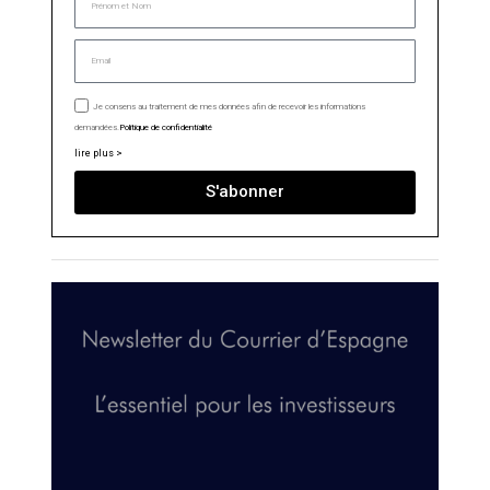
Je consens au traitement de mes données afin de recevoir les informations
demandées.
Politique de confidentialité
lire plus >
S'abonner