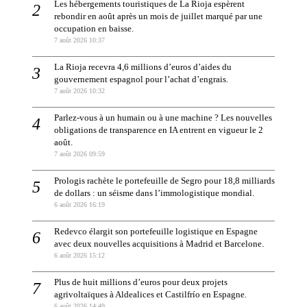
Les hébergements touristiques de La Rioja espèrent
rebondir en août après un mois de juillet marqué par une
occupation en baisse.
7 août 2026 10:37
La Rioja recevra 4,6 millions d’euros d’aides du
gouvernement espagnol pour l’achat d’engrais.
7 août 2026 10:32
Parlez-vous à un humain ou à une machine ? Les nouvelles
obligations de transparence en IA entrent en vigueur le 2
août.
7 août 2026 09:59
Prologis rachète le portefeuille de Segro pour 18,8 milliards
de dollars : un séisme dans l’immologistique mondial.
6 août 2026 16:19
Redevco élargit son portefeuille logistique en Espagne
avec deux nouvelles acquisitions à Madrid et Barcelone.
6 août 2026 15:12
Plus de huit millions d’euros pour deux projets
agrivoltaïques à Aldealices et Castilfrío en Espagne.
6 août 2026 14:49