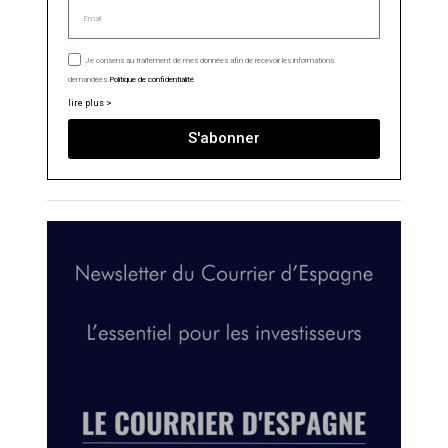
Je consens au traitement de mes données afin de recevoir les informations
demandées.
Politique de confidentialité
lire plus >
S'abonner