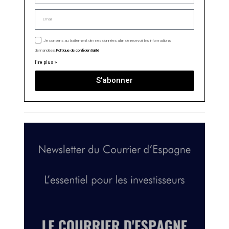
Je consens au traitement de mes données afin de recevoir les informations
demandées.
Politique de confidentialité
lire plus >
S'abonner