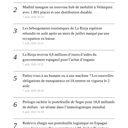
Madrid inaugure un nouveau hub de mobilité à Velázquez
avec 1.891 places et une distribution durable.
7 août 2026 10:54
Les hébergements touristiques de La Rioja espèrent
rebondir en août après un mois de juillet marqué par une
occupation en baisse.
7 août 2026 10:37
La Rioja recevra 4,6 millions d’euros d’aides du
gouvernement espagnol pour l’achat d’engrais.
7 août 2026 10:32
Parlez-vous à un humain ou à une machine ? Les nouvelles
obligations de transparence en IA entrent en vigueur le 2
août.
7 août 2026 09:59
Prologis rachète le portefeuille de Segro pour 18,8 milliards
de dollars : un séisme dans l’immologistique mondial.
6 août 2026 16:19
Redevco élargit son portefeuille logistique en Espagne