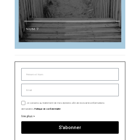
Je consens au traitement de mes données afin de recevoir les informations
demandées.
Politique de confidentialité
lire plus >
S'abonner