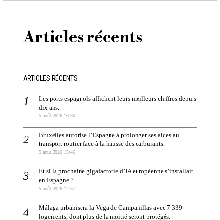
Articles récents
ARTICLES RÉCENTS
Les ports espagnols affichent leurs meilleurs chiffres depuis
dix ans.
5 août 2026 16:30
Bruxelles autorise l’Espagne à prolonger ses aides au
transport routier face à la hausse des carburants.
5 août 2026 15:46
Et si la prochaine gigafactorie d’IA européenne s’installait
en Espagne ?
5 août 2026 12:57
Málaga urbanisera la Vega de Campanillas avec 7 339
logements, dont plus de la moitié seront protégés.