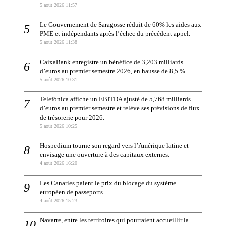
5 août 2026 11:57
Le Gouvernement de Saragosse réduit de 60% les aides aux
PME et indépendants après l’échec du précédent appel.
5 août 2026 11:38
CaixaBank enregistre un bénéfice de 3,203 milliards
d’euros au premier semestre 2026, en hausse de 8,5 %.
5 août 2026 10:31
Telefónica affiche un EBITDA ajusté de 5,768 milliards
d’euros au premier semestre et relève ses prévisions de flux
de trésorerie pour 2026.
5 août 2026 10:25
Hospedium tourne son regard vers l’Amérique latine et
envisage une ouverture à des capitaux externes.
4 août 2026 16:20
Les Canaries paient le prix du blocage du système
européen de passeports.
4 août 2026 15:23
Navarre, entre les territoires qui pourraient accueillir la